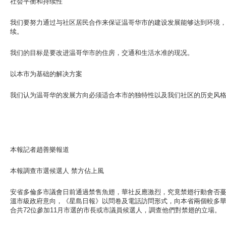
社会平衡和持续性
我们要努力通过与社区居民合作来保证温哥华市的建设发展能够达到环境
续。
我们的目标是要改进温哥华市的住房，交通和生活水准的现况。
以本市为基础的解决方案
我们认为温哥华的发展方向必须适合本市的独特性以及我们社区的历史风
本報記者趙善樂報道
本報調查市選候選人 禁方佔上風
安省多倫多市議會日前通過禁售魚翅，華社反應激烈，究竟禁翅行動會否
溫市級政府意向，《星島日報》以問卷及電話訪問形式，向本省兩個較多
合共72位參加11月市選的市長或市議員候選人，調查他們對禁翅的立場。