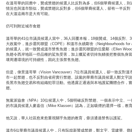
在溫哥華的回應中，贊成禁翅的候選人比反對為多，但6個華裔候選人，則
情況也與溫市類似，贊成禁翅比反對多，但6個華裔候選人，卻有一半反對
在大溫這兩市是大有可能。
仍可到附近城市食翅
溫哥華的41位市議員候選人當中，36人回覆本報，18個贊成、14個反對、
大政黨中，進步選民聯盟（COPE）和溫市永續鄰舍（Neighbourhoods for a Sus
的候選人，就一致贊成溫市禁售魚翅；進步選民聯盟的伍愛鄰（Ellen Wood
魚翅令西岸地區一些品種的鯊魚受害，加上獵鯊者切掉魚鰭後把整個魚身
壞周遭環境的可持續性，因此主張禁售魚翅。
但是，偉景溫哥華（Vision Vancouver）7位市議員候選人，卻一致
市一起禁翅，也不反對由省府實行禁翅。該黨的華裔市議員候選人鄭文宇
長黑市魚翅交易和有組織犯罪活動。他透露正通過與本地護鯊團體合作，
翅。
無黨派協會（NPA）10位候選人中，5個明確反對禁翅、一個表示中立、
的市議員候選人麥嘉信（Mike Klassen）認為，正如吸煙的選擇一樣，
他又說，華人社區愈來愈重視關乎魚翅的教育，毋須通過禁售以護鯊。
溫市6位華裔市議員候選人中，只有阮煌新贊成禁翅，鄭文宇、雷建華、鄧